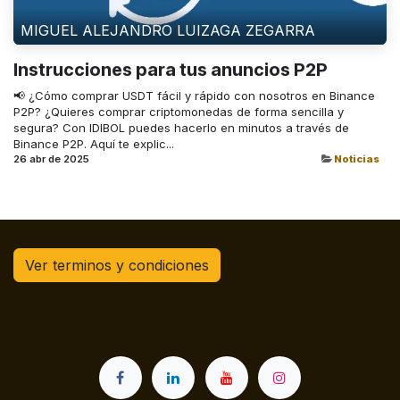
MIGUEL ALEJANDRO LUIZAGA ZEGARRA
Instrucciones para tus anuncios P2P
📢 ¿Cómo comprar USDT fácil y rápido con nosotros en Binance
P2P? ¿Quieres comprar criptomonedas de forma sencilla y
segura? Con IDIBOL puedes hacerlo en minutos a través de
Binance P2P. Aquí te explic...
26 abr de 2025
Noticias
Ver terminos y condiciones