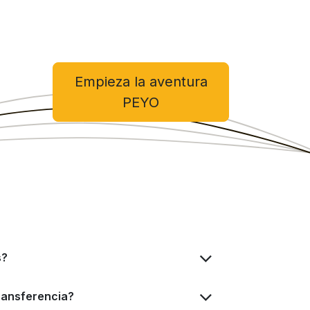
Empieza la aventura
PEYO
s?
ransferencia?