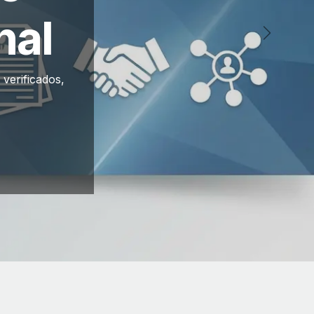
nal
Siguient
verificados,