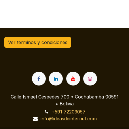
Ver terminos y condiciones
Calle Ismael Cespedes 700 • Cochabamba 00591
• Bolivia
+591 72203057
info@ideasdeinternet.com