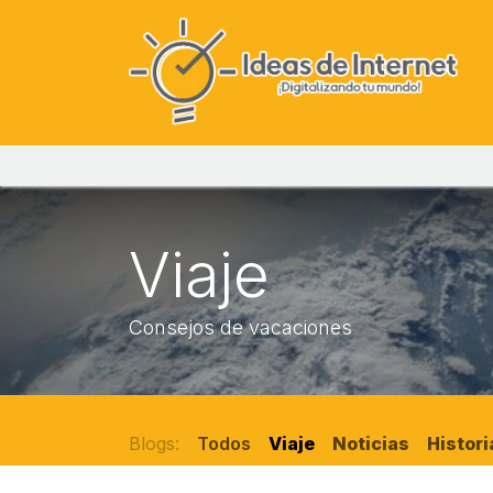
Ir al contenido
Viaje
Consejos de vacaciones
Blogs:
Todos
Viaje
Noticias
Histori