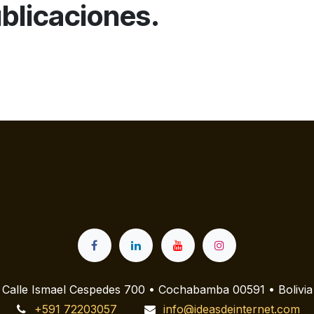
blicaciones.
Calle Ismael Cespedes 700 • Cochabamba 00591 • Bolivia
+591 72203057
info@ideasdeinternet.com