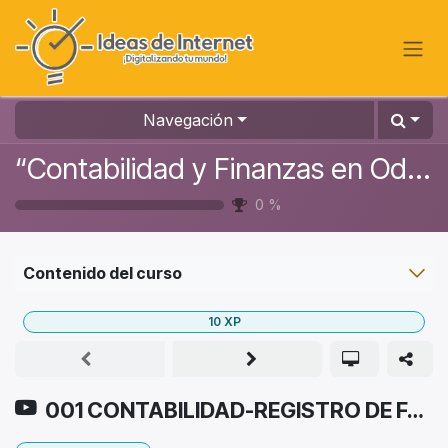
Ir al contenido
Navegación
“Contabilidad y Finanzas en Odoo: Gestión Inteligente de Negocios”
0
%
Contenido del curso
10
XP
001 CONTABILIDAD-REGISTRO DE FACTURAS DE COMPRAS