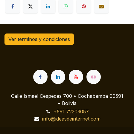
Ver terminos y condiciones
Calle Ismael Cespedes 700 • Cochabamba 00591
• Bolivia
+591 72203057
info@ideasdeinternet.com