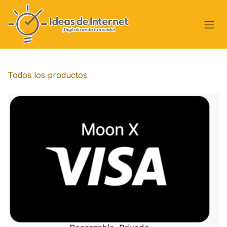
Ir al contenido
Todos los productos