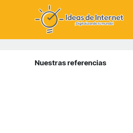
Ir al contenido
Nuestras referencias