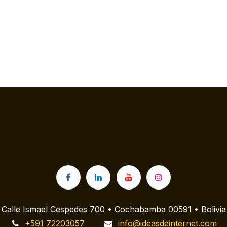
Calle Ismael Cespedes 700 • Cochabamba 00591 • Bolivia
+591 72203057
info@ideasdeinternet.com