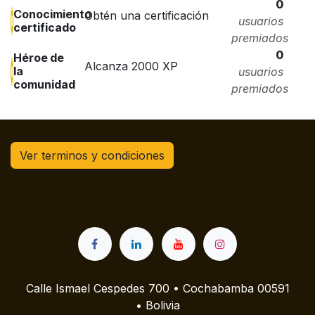
0
Conocimiento
Obtén una certificación
usuarios
certificado
premiados
0
Héroe de
Alcanza 2000 XP
la
usuarios
comunidad
premiados
Ver terminos y condiciones
Calle Ismael Cespedes 700 • Cochabamba 00591
• Bolivia