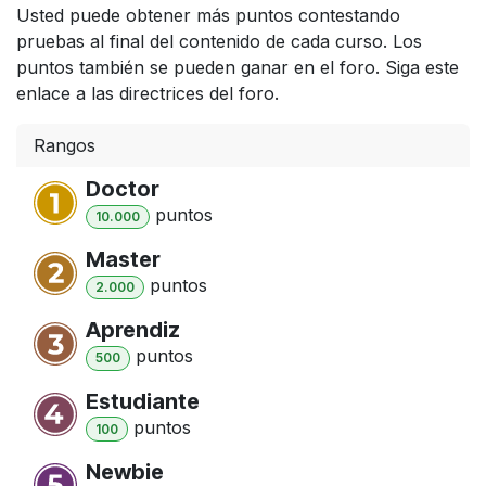
Usted puede obtener más puntos contestando
pruebas al final del contenido de cada curso. Los
puntos también se pueden ganar en el foro. Siga este
enlace a las directrices del foro.
Rangos
Doctor
punto
s
10.000
Master
punto
s
2.000
Aprendiz
punto
s
500
Estudiante
punto
s
100
Newbie