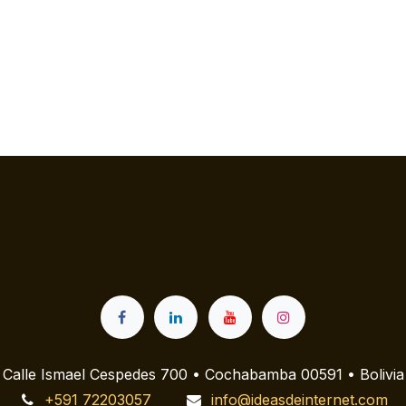
Calle Ismael Cespedes 700 • Cochabamba 00591 • Bolivia
+591 72203057
info@ideasdeinternet.com