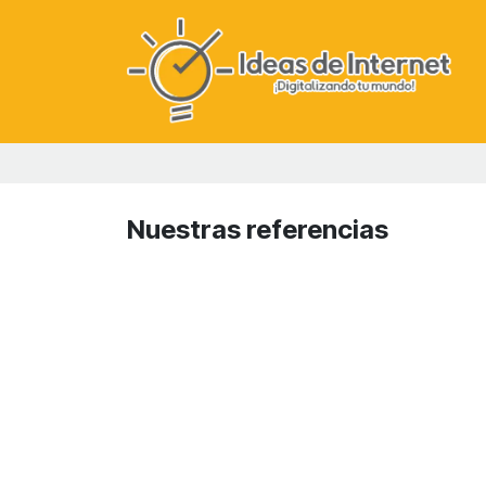
Ir al contenido
Nuestras referencias