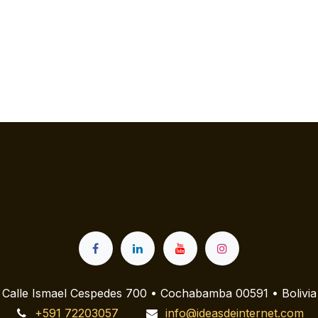
Calle Ismael Cespedes 700 • Cochabamba 00591 • Bolivia
+591 72203057
info@ideasdeinternet.com