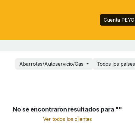
Inicio
Servicios
Empresa
Ayuda
Cuenta PEYO
Abarrotes/Autoservicio/Gas
Todos los paíse
No se encontraron resultados para "
"
Ver todos los clientes