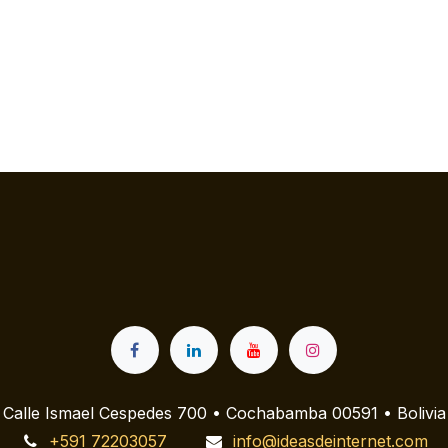
Calle Ismael Cespedes 700 • Cochabamba 00591 • Bolivia
+591 72203057
info@ideasdeinternet.com