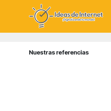
Ir al contenido
Nuestras referencias